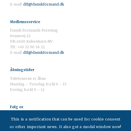
E-mail:
dff@danskformand.dk
Medlemsservice
Dansk Formands Forening
Svanevej 22
DK-2400 København NV
Tlf.: +45 32 96 56 22
E-mail:
dff@danskformand.dk
Åbningstider
Telefonerne er åbne
Mandag – Torsdag fra kl 9 – 15
Fredag fra kl 9 – 12
Følg os
This is a notification that can be used for cookie consent
or other important news. It also got a modal window now!