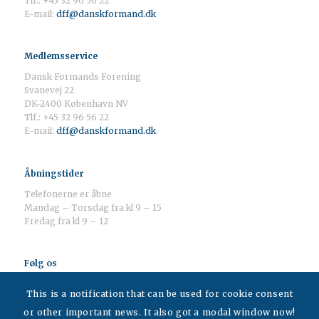
Tlf.: +45 32 96 56 22
E-mail:
dff@danskformand.dk
Medlemsservice
Dansk Formands Forening
Svanevej 22
DK-2400 København NV
Tlf.: +45 32 96 56 22
E-mail:
dff@danskformand.dk
Åbningstider
Telefonerne er åbne
Mandag – Torsdag fra kl 9 – 15
Fredag fra kl 9 – 12
Følg os
This is a notification that can be used for cookie consent
or other important news. It also got a modal window now!