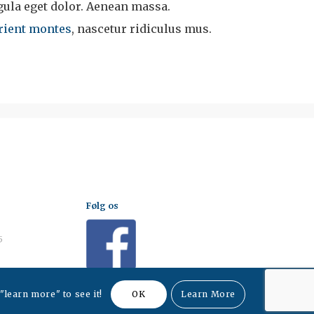
la eget dolor. Aenean massa.
rient montes
, nascetur ridiculus mus.
Følg os
5
"learn more" to see it!
OK
Learn More