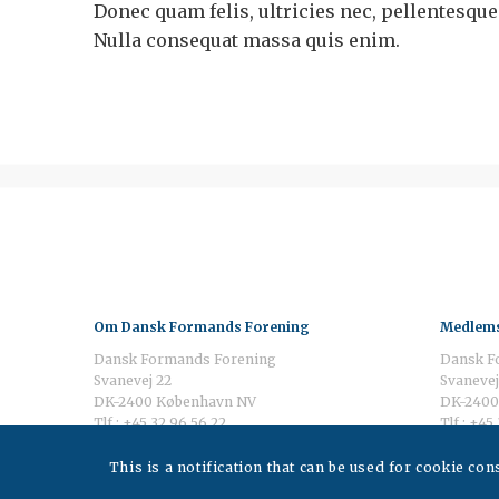
Donec quam felis, ultricies nec, pellentesque
Nulla consequat massa quis enim.
Om Dansk Formands Forening
Medlems
Dansk Formands Forening
Dansk F
Svanevej 22
Svanevej
DK-2400 København NV
DK-2400
Tlf.: +45 32 96 56 22
Tlf.: +45
E-mail:
dff@danskformand.dk
E-mail:
d
This is a notification that can be used for cookie co