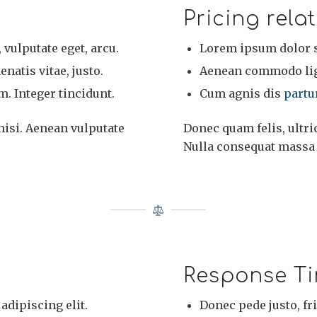
Pricing rela
, vulputate eget, arcu.
Lorem ipsum dolor si
natis vitae, justo.
Aenean commodo ligu
. Integer tincidunt.
Cum agnis dis
partu
isi. Aenean vulputate
Donec quam felis, ultri
Nulla consequat massa
Response T
adipiscing elit.
Donec pede justo, fri