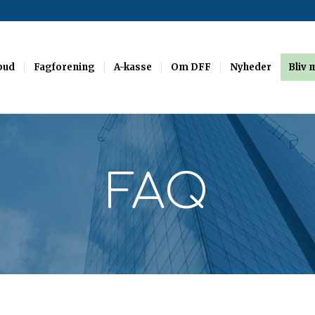
bud
Fagforening
A-kasse
Om DFF
Nyheder
Bliv
FAQ