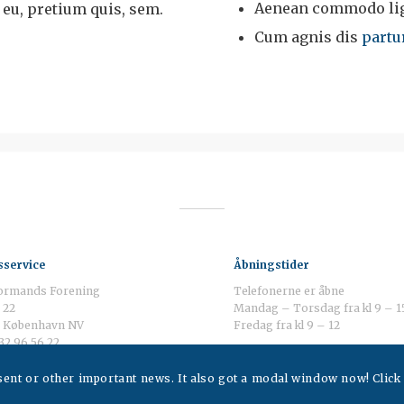
Aenean commodo ligu
 eu, pretium quis, sem.
Cum agnis dis
partu
service
Åbningstider
ormands Forening
Telefonerne er åbne
 22
Mandag – Torsdag fra kl 9 – 1
 København NV
Fredag fra kl 9 – 12
 32 96 56 22
ff@danskformand.dk
nsent or other important news. It also got a modal window now! Click 